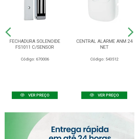
FECHADURA SOLENOIDE
CENTRAL ALARME ANM 24
FS1011 C/SENSOR
NET
Código: 670006
Código: 543512
VER PREÇO
VER PREÇO