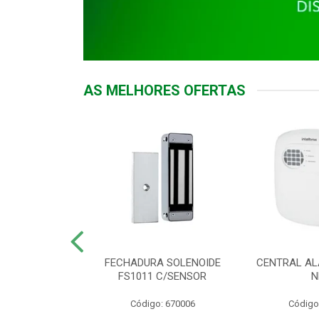
AS MELHORES OFERTAS
DOR ACESSO
FECHADURA SOLENOIDE
CENTRAL AL
 5531 MF EX
FS1011 C/SENSOR
N
: 900018
Código: 670006
Código