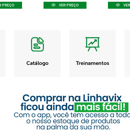
R PREÇO
VER PREÇO
VER