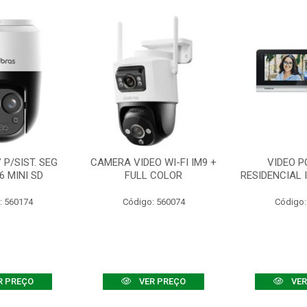
P/SIST. SEG
CAMERA VIDEO WI-FI IM9 +
VIDEO P
6 MINI SD
FULL COLOR
RESIDENCIAL 
: 560174
Código: 560074
Código:
R PREÇO
VER PREÇO
VER