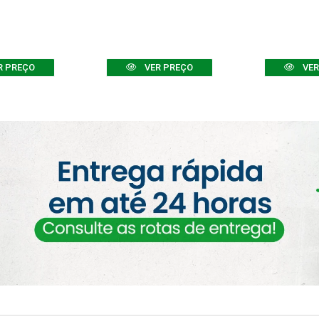
R PREÇO
VER PREÇO
VER