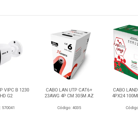
P VIPC B 1230
CABO LAN UTP CAT6+
CABO LAND
 HD G2
23AWG 4P CM 305M AZ
4PX24 100M
: 570041
Código: 4035
Código