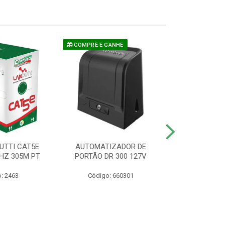
COMPRE E GANHE
UTTI CAT5E
AUTOMATIZADOR DE
CAMERA P/ S
HZ 305M PT
PORTÃO DR 300 127V
1220 BU
: 2463
Código: 660301
Código: