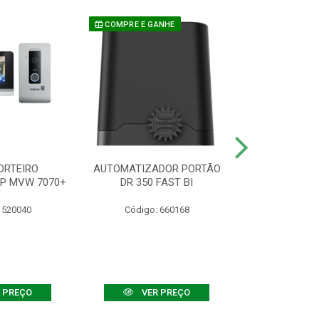
COMPRE E GANHE
ORTEIRO
AUTOMATIZADOR PORTÃO
SENSOR ATIVO
IP MVW 7070+
DR 350 FAST BI
 520040
Código: 660168
Código:
 PREÇO
VER PREÇO
VER