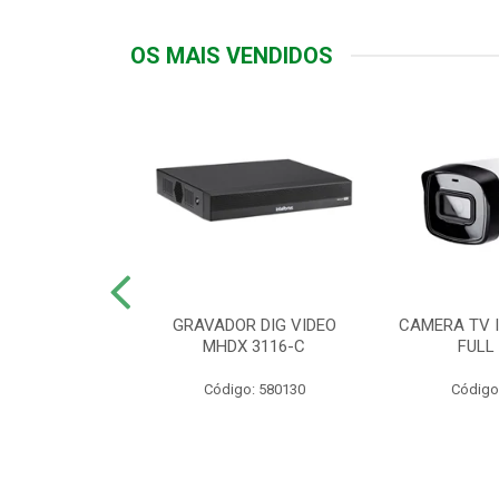
OS MAIS VENDIDOS
TTIV 600VA-
GRAVADOR DIG VIDEO
CAMERA TV I
20V
MHDX 3116-C
FULL
: 822200
Código: 580130
Código