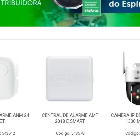
ARME ANM 24
CENTRAL DE ALARME AMT
CAMERA IP D
ET
2018 E SMART
1300 M
: 543512
Código: 543578
Código: