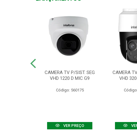
TV VHD 3520 D
CAMERA TV P/SIST. SEG
CAMERA TV 
 COLOR+
VHD 1220 D MIC G9
VHD 320
: 560108
Código: 560175
Código
R PREÇO
VER PREÇO
VE