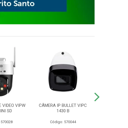
E VIDEO VIPW
CÂMERA IP BULLET VIPC
GRAVADOR 
INI SD
1430 B
MHDX 3
 570028
Código: 570044
Código: