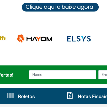
ertas!
Boletos
Notas Fiscai