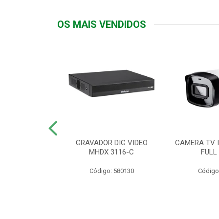
OS MAIS VENDIDOS
TTIV 600VA-
GRAVADOR DIG VIDEO
CAMERA TV I
20V
MHDX 3116-C
FULL
: 822200
Código: 580130
Código