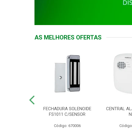
AS MELHORES OFERTAS
DOR ACESSO
FECHADURA SOLENOIDE
CENTRAL AL
 5531 MF EX
FS1011 C/SENSOR
N
: 900018
Código: 670006
Código