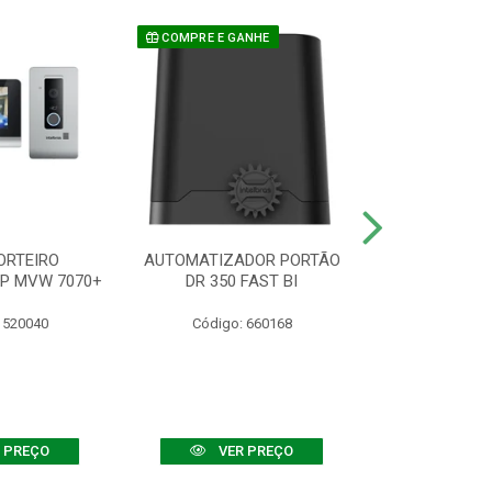
COMPRE E GANHE
ORTEIRO
AUTOMATIZADOR PORTÃO
SENSOR ATIVO
IP MVW 7070+
DR 350 FAST BI
 520040
Código: 660168
Código:
 PREÇO
VER PREÇO
VER