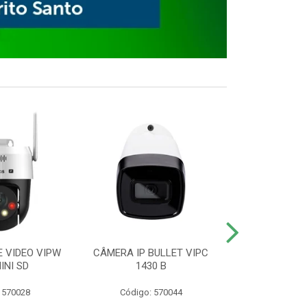
E VIDEO VIPW
CÂMERA IP BULLET VIPC
GRAVADOR 
INI SD
1430 B
MHDX 3
 570028
Código: 570044
Código: