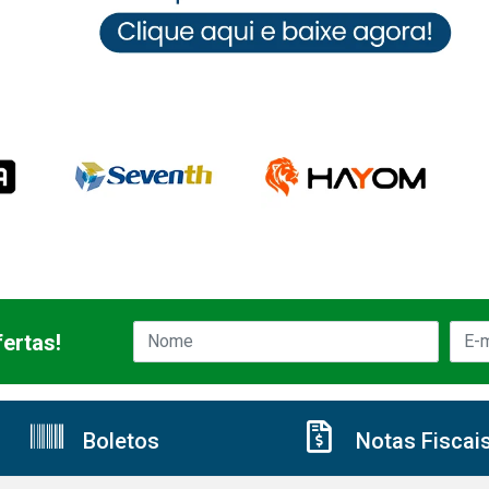
ertas!
Boletos
Notas Fiscai