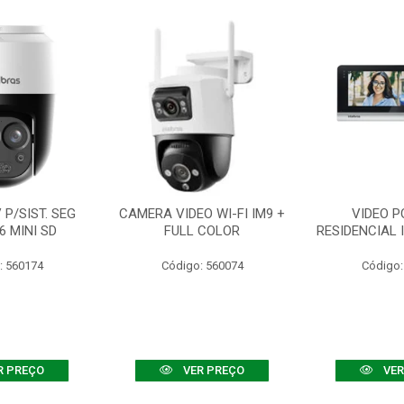
P/SIST. SEG
CAMERA VIDEO WI-FI IM9 +
VIDEO P
6 MINI SD
FULL COLOR
RESIDENCIAL 
: 560174
Código: 560074
Código:
R PREÇO
VER PREÇO
VER