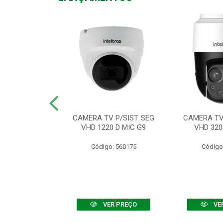
TV VHD 3520 D
CAMERA TV P/SIST. SEG
CAMERA TV 
 COLOR+
VHD 1220 D MIC G9
VHD 320
: 560108
Código: 560175
Código
R PREÇO
VER PREÇO
VE