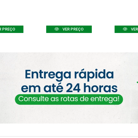
R PREÇO
VER PREÇO
VER