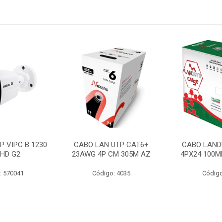
P VIPC B 1230
CABO LAN UTP CAT6+
CABO LAND
 HD G2
23AWG 4P CM 305M AZ
4PX24 100M
: 570041
Código: 4035
Código