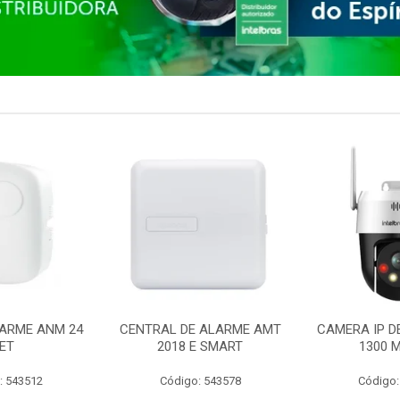
ARME ANM 24
CENTRAL DE ALARME AMT
CAMERA IP D
ET
2018 E SMART
1300 M
: 543512
Código: 543578
Código: