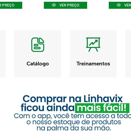
R PREÇO
VER PREÇO
VER