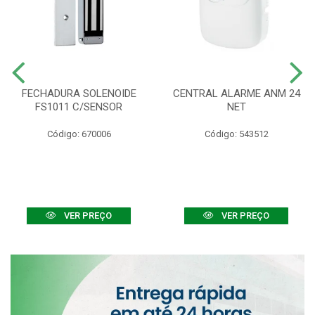
FECHADURA SOLENOIDE
CENTRAL ALARME ANM 24
FS1011 C/SENSOR
NET
Código: 670006
Código: 543512
VER PREÇO
VER PREÇO