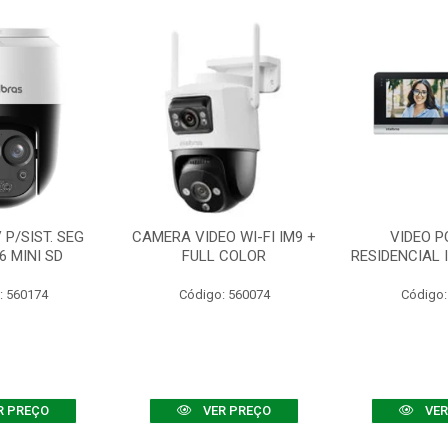
P/SIST. SEG
CAMERA VIDEO WI-FI IM9 +
VIDEO P
6 MINI SD
FULL COLOR
RESIDENCIAL 
: 560174
Código: 560074
Código:
R PREÇO
VER PREÇO
VER