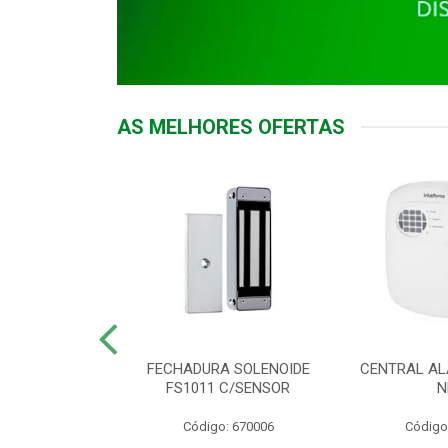
AS MELHORES OFERTAS
DOR ACESSO
FECHADURA SOLENOIDE
CENTRAL AL
 5531 MF EX
FS1011 C/SENSOR
N
: 900018
Código: 670006
Código