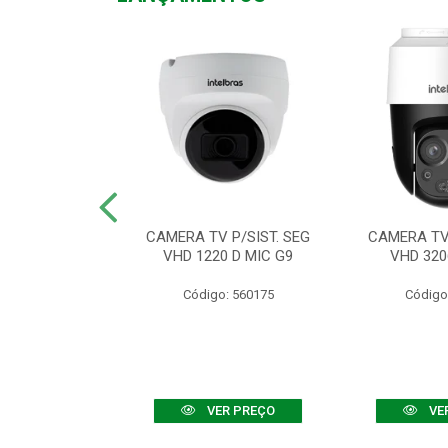
TV VHD 3520 D
CAMERA TV P/SIST. SEG
CAMERA TV 
 COLOR+
VHD 1220 D MIC G9
VHD 320
: 560108
Código: 560175
Código
R PREÇO
VER PREÇO
VE