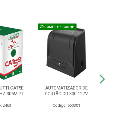
COMPRE E GANHE
UTTI CAT5E
AUTOMATIZADOR DE
CAMERA P/ S
HZ 305M PT
PORTÃO DR 300 127V
1220 BU
: 2463
Código: 660301
Código: