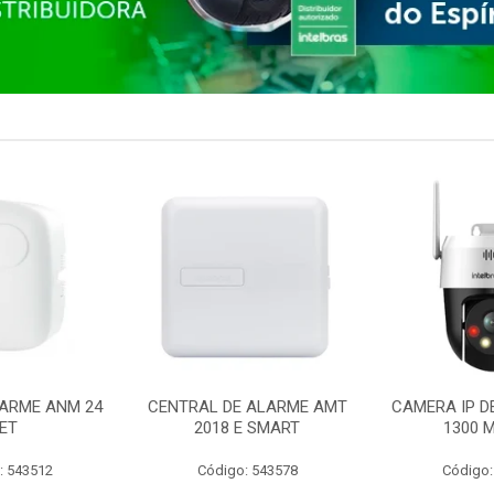
ARME ANM 24
CENTRAL DE ALARME AMT
CAMERA IP D
ET
2018 E SMART
1300 M
: 543512
Código: 543578
Código: