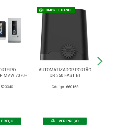
COMPRE E GANHE
ORTEIRO
AUTOMATIZADOR PORTÃO
SENSOR ATIVO
IP MVW 7070+
DR 350 FAST BI
 520040
Código: 660168
Código:
 PREÇO
VER PREÇO
VER