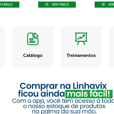
R PREÇO
VER PREÇO
VER