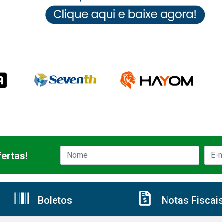
ertas!
Boletos
Notas Fiscai