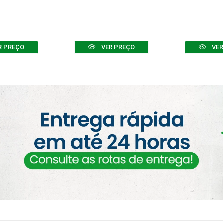
R PREÇO
VER PREÇO
VER