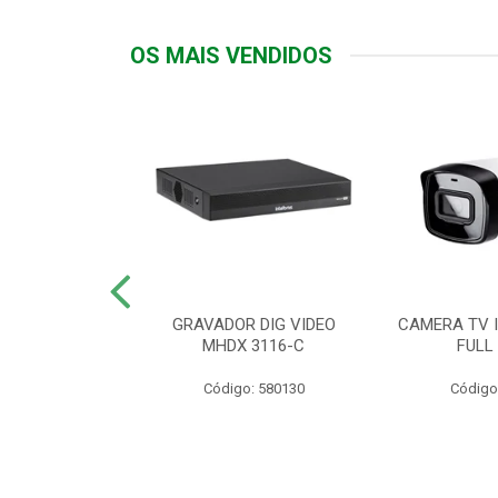
OS MAIS VENDIDOS
TTIV 600VA-
GRAVADOR DIG VIDEO
CAMERA TV I
20V
MHDX 3116-C
FULL
: 822200
Código: 580130
Código