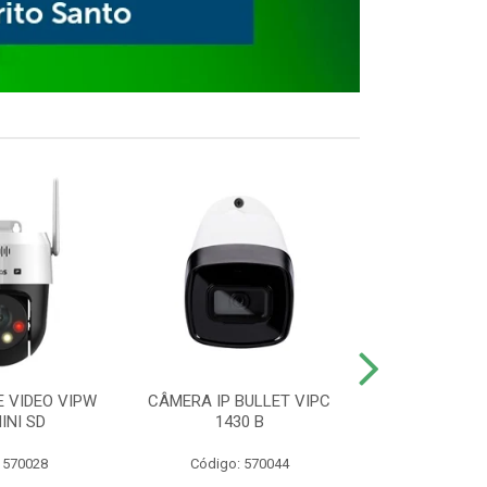
E VIDEO VIPW
CÂMERA IP BULLET VIPC
GRAVADOR 
INI SD
1430 B
MHDX 3
 570028
Código: 570044
Código: