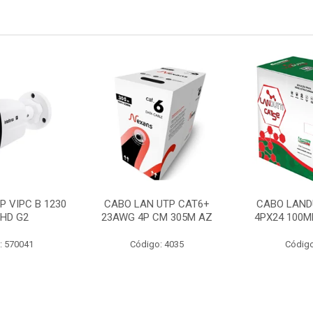
P VIPC B 1230
CABO LAN UTP CAT6+
CABO LAND
 HD G2
23AWG 4P CM 305M AZ
4PX24 100M
: 570041
Código: 4035
Código