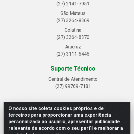
(27) 2141-7951
São Mateus
(27) 3264-8369
Colatina
(27) 3264-8370
Aracruz
(27) 3111-6446
Suporte Técnico
Central de Atendimento
(27) 99769-7181
O nosso site coleta cookies próprios e de
Linhavix Distribuidora LTDA - Avenida Alegre, 2521 -
terceiros para proporcionar uma experiência
Quadra314 Lote 05 e 07 - Shell, Linhares/ES - CEP
personalizada ao usuário, apresentar publicidade
29.901-605 - CNPJ 20.857.514/0001-75
relevante de acordo com o seu perfil e melhorar a