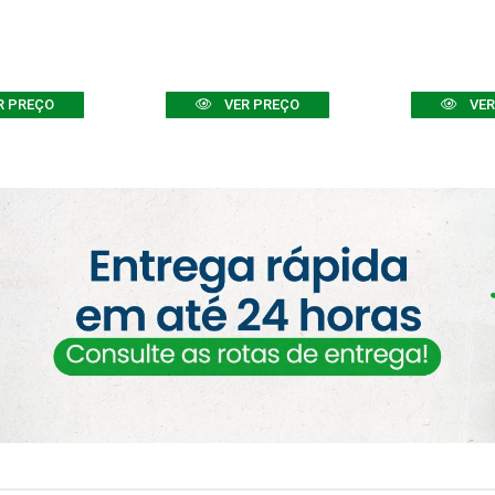
R PREÇO
VER PREÇO
VER