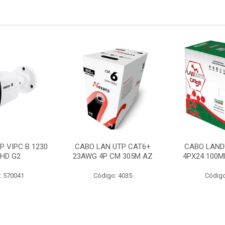
P VIPC B 1230
CABO LAN UTP CAT6+
CABO LAND
 HD G2
23AWG 4P CM 305M AZ
4PX24 100M
: 570041
Código: 4035
Código