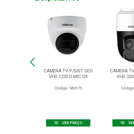
TV VHD 3520 D
CAMERA TV P/SIST. SEG
CAMERA TV 
 COLOR+
VHD 1220 D MIC G9
VHD 320
: 560108
Código: 560175
Código
R PREÇO
VER PREÇO
VE