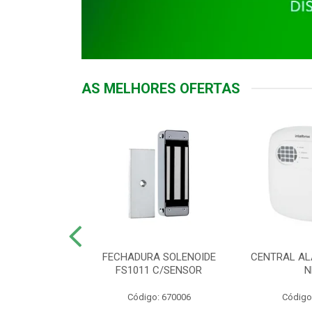
AS MELHORES OFERTAS
DOR ACESSO
FECHADURA SOLENOIDE
CENTRAL AL
 5531 MF EX
FS1011 C/SENSOR
N
: 900018
Código: 670006
Código