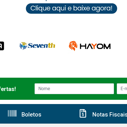
ertas!
Boletos
Notas Fiscai