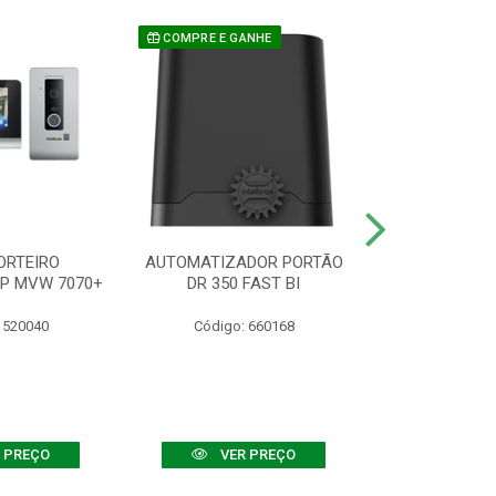
COMPRE E GANHE
ORTEIRO
AUTOMATIZADOR PORTÃO
SENSOR ATIVO
IP MVW 7070+
DR 350 FAST BI
 520040
Código: 660168
Código:
 PREÇO
VER PREÇO
VER