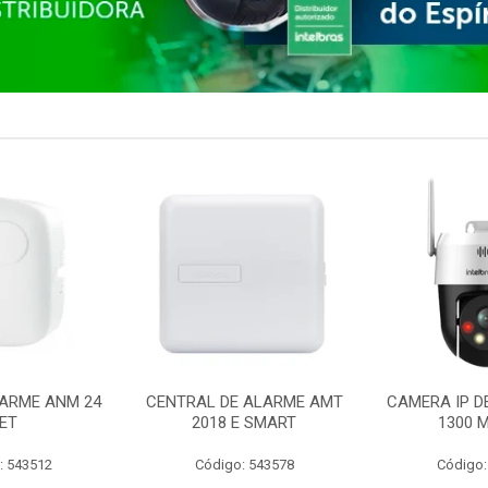
ARME ANM 24
CENTRAL DE ALARME AMT
CAMERA IP D
ET
2018 E SMART
1300 M
: 543512
Código: 543578
Código: