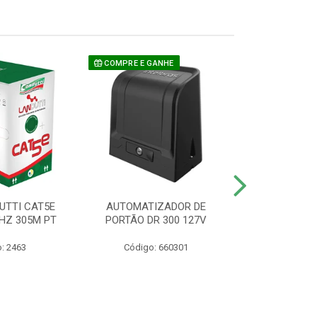
COMPRE E GANHE
UTTI CAT5E
AUTOMATIZADOR DE
CAMERA P/ S
HZ 305M PT
PORTÃO DR 300 127V
1220 BU
: 2463
Código: 660301
Código: