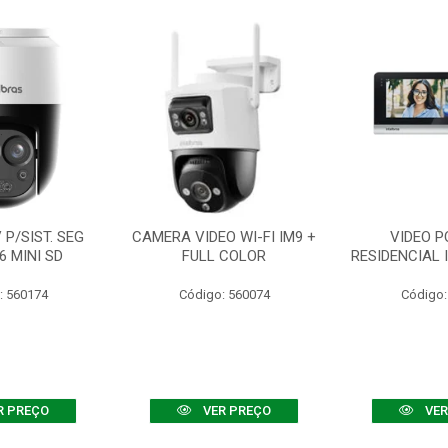
P/SIST. SEG
CAMERA VIDEO WI-FI IM9 +
VIDEO P
6 MINI SD
FULL COLOR
RESIDENCIAL 
: 560174
Código: 560074
Código:
R PREÇO
VER PREÇO
VER