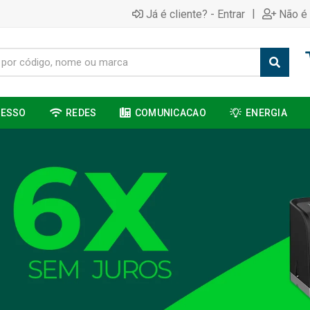
|
Já é cliente? - Entrar
Não é 
CESSO
REDES
COMUNICACAO
ENERGIA