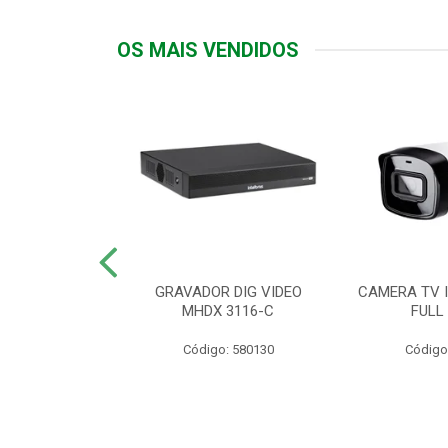
OS MAIS VENDIDOS
TTIV 600VA-
GRAVADOR DIG VIDEO
CAMERA TV I
20V
MHDX 3116-C
FULL
: 822200
Código: 580130
Código