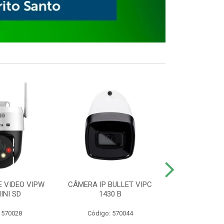
E VIDEO VIPW
CÂMERA IP BULLET VIPC
GRAVADOR 
INI SD
1430 B
MHDX 3
 570028
Código: 570044
Código: