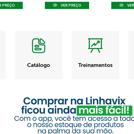
R PREÇO
VER PREÇO
VER