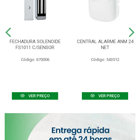
FECHADURA SOLENOIDE
CENTRAL ALARME ANM 24
FS1011 C/SENSOR
NET
Código: 670006
Código: 543512
VER PREÇO
VER PREÇO