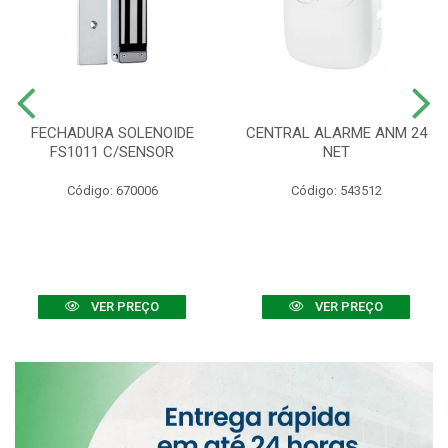
FECHADURA SOLENOIDE
CENTRAL ALARME ANM 24
FS1011 C/SENSOR
NET
Código: 670006
Código: 543512
VER PREÇO
VER PREÇO