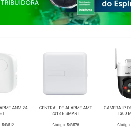
ARME ANM 24
CENTRAL DE ALARME AMT
CAMERA IP D
ET
2018 E SMART
1300 M
: 543512
Código: 543578
Código: