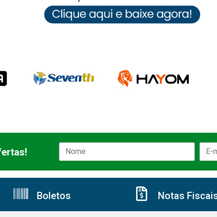
ertas!
Boletos
Notas Fiscai