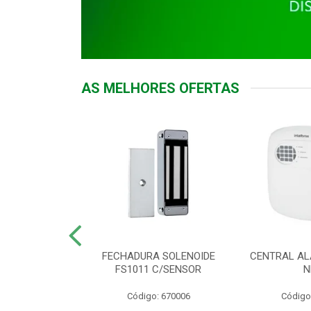
AS MELHORES OFERTAS
DOR ACESSO
FECHADURA SOLENOIDE
CENTRAL AL
 5531 MF EX
FS1011 C/SENSOR
N
: 900018
Código: 670006
Código