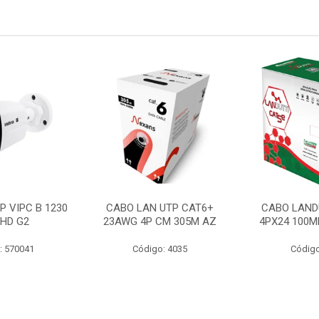
P VIPC B 1230
CABO LAN UTP CAT6+
CABO LAND
 HD G2
23AWG 4P CM 305M AZ
4PX24 100M
: 570041
Código: 4035
Código