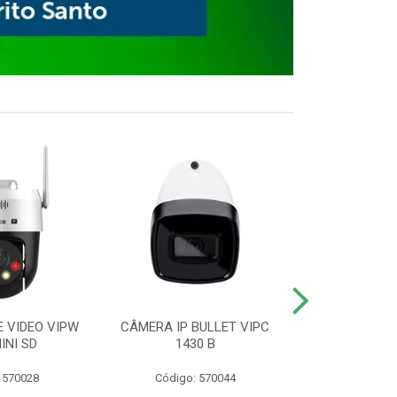
E VIDEO VIPW
CÂMERA IP BULLET VIPC
GRAVADOR 
INI SD
1430 B
MHDX 3
 570028
Código: 570044
Código: