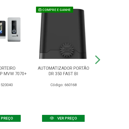
COMPRE E GANHE
ORTEIRO
AUTOMATIZADOR PORTÃO
SENSOR ATIVO
IP MVW 7070+
DR 350 FAST BI
 520040
Código: 660168
Código:
 PREÇO
VER PREÇO
VER