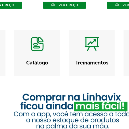
R PREÇO
VER PREÇO
VER