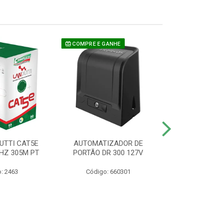
COMPRE E GANHE
UTTI CAT5E
AUTOMATIZADOR DE
CAMERA P/ S
HZ 305M PT
PORTÃO DR 300 127V
1220 BU
: 2463
Código: 660301
Código: