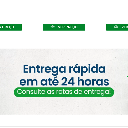
R PREÇO
VER PREÇO
VER