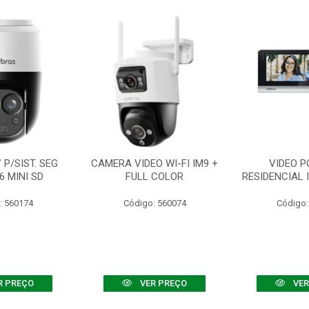
P/SIST. SEG
CAMERA VIDEO WI-FI IM9 +
VIDEO P
6 MINI SD
FULL COLOR
RESIDENCIAL 
: 560174
Código: 560074
Código:
R PREÇO
VER PREÇO
VER