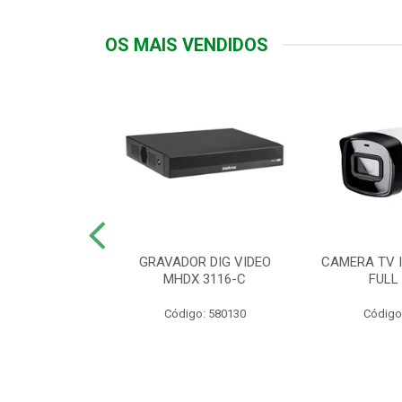
OS MAIS VENDIDOS
TTIV 600VA-
GRAVADOR DIG VIDEO
CAMERA TV I
20V
MHDX 3116-C
FULL
: 822200
Código: 580130
Código