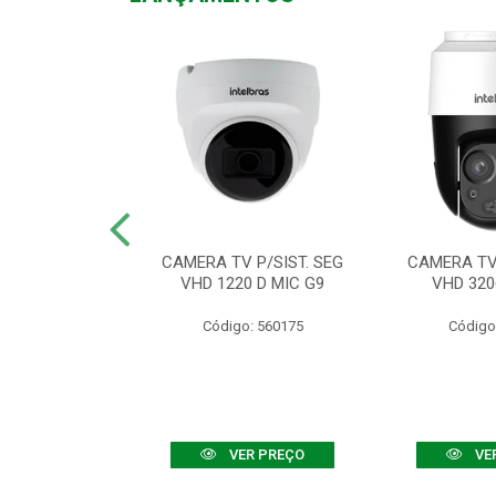
TV VHD 3520 D
CAMERA TV P/SIST. SEG
CAMERA TV 
 COLOR+
VHD 1220 D MIC G9
VHD 320
: 560108
Código: 560175
Código
R PREÇO
VER PREÇO
VE