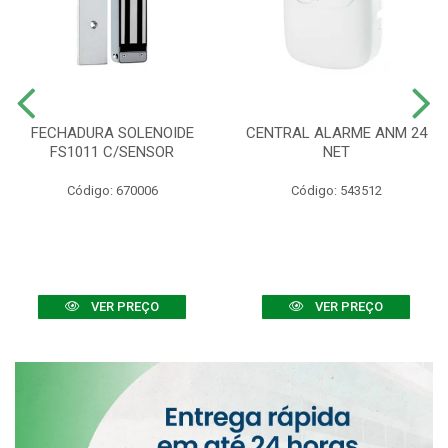
FECHADURA SOLENOIDE
CENTRAL ALARME ANM 24
FS1011 C/SENSOR
NET
Código: 670006
Código: 543512
VER PREÇO
VER PREÇO