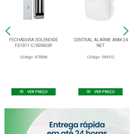
FECHADURA SOLENOIDE
CENTRAL ALARME ANM 24
FS1011 C/SENSOR
NET
Código: 670006
Código: 543512
VER PREÇO
VER PREÇO