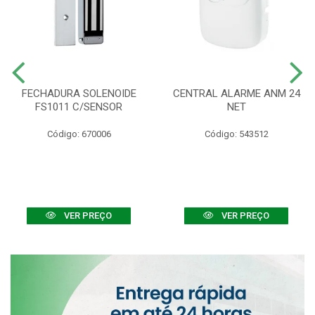
FECHADURA SOLENOIDE
CENTRAL ALARME ANM 24
FS1011 C/SENSOR
NET
Código: 670006
Código: 543512
VER PREÇO
VER PREÇO