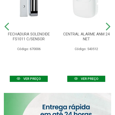
FECHADURA SOLENOIDE
CENTRAL ALARME ANM 24
FS1011 C/SENSOR
NET
Código: 670006
Código: 543512
VER PREÇO
VER PREÇO