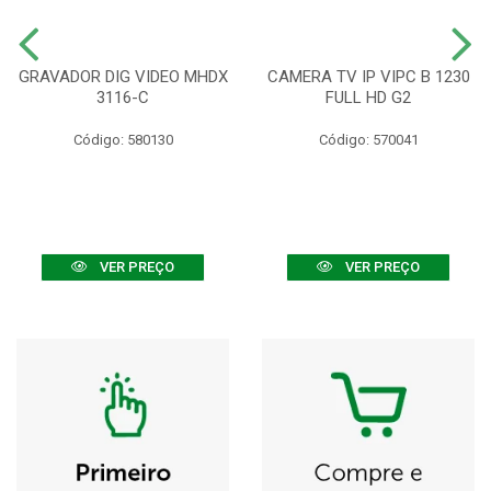
GRAVADOR DIG VIDEO MHDX
CAMERA TV IP VIPC B 1230
3116-C
FULL HD G2
Código: 580130
Código: 570041
VER PREÇO
VER PREÇO