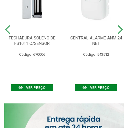
FECHADURA SOLENOIDE
CENTRAL ALARME ANM 24
FS1011 C/SENSOR
NET
Código: 670006
Código: 543512
VER PREÇO
VER PREÇO