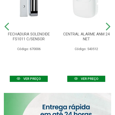
FECHADURA SOLENOIDE
CENTRAL ALARME ANM 24
FS1011 C/SENSOR
NET
Código: 670006
Código: 543512
VER PREÇO
VER PREÇO