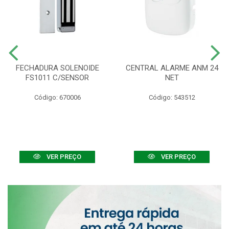
FECHADURA SOLENOIDE
CENTRAL ALARME ANM 24
FS1011 C/SENSOR
NET
Código: 670006
Código: 543512
VER PREÇO
VER PREÇO