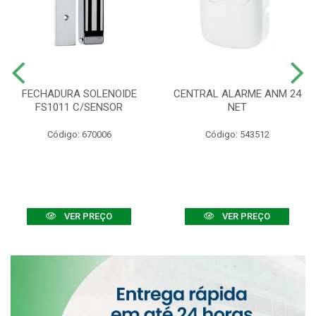
FECHADURA SOLENOIDE
CENTRAL ALARME ANM 24
FS1011 C/SENSOR
NET
Código: 670006
Código: 543512
VER PREÇO
VER PREÇO