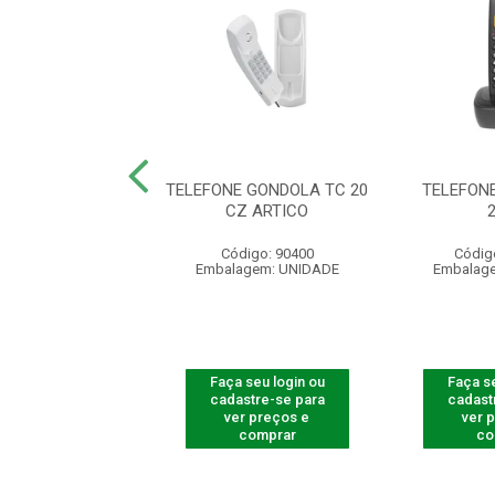
E S/ FIO TS 5121
TELEFONE GONDOLA TC 20
TELEFONE
RAMAL
CZ ARTICO
digo: 125121
Código: 90400
Códig
agem: UNIDADE
Embalagem: UNIDADE
Embalag
 seu login ou
Faça seu login ou
Faça se
astre-se para
cadastre-se para
cadast
er preços e
ver preços e
ver 
comprar
comprar
co