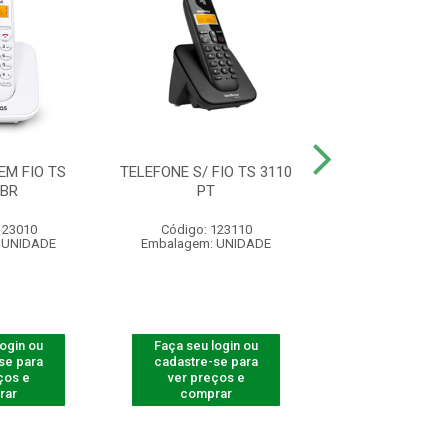
EM FIO TS
TELEFONE S/ FIO TS 3110
TELEFONE S/ FIO
 BR
PT
RAMAL
123010
Código: 123110
Código: 125
 UNIDADE
Embalagem: UNIDADE
Embalagem: U
login ou
Faça seu login ou
Faça seu log
se para
cadastre-se para
cadastre-se 
ços e
ver preços e
ver preços
rar
comprar
comprar