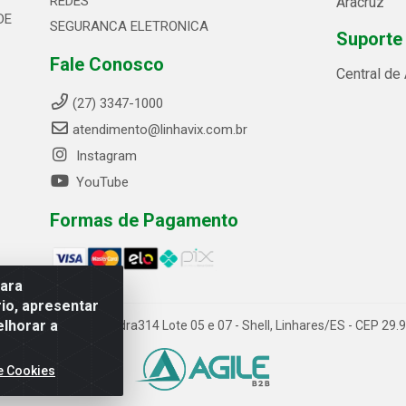
REDES
Aracruz
DE
SEGURANCA ELETRONICA
Suporte
Fale Conosco
Central de
(27) 3347-1000
atendimento@linhavix.com.br
Instagram
YouTube
Formas de Pagamento
para
io, apresentar
elhorar a
ida Alegre, 2521 - Quadra314 Lote 05 e 07 - Shell, Linhares/ES - CEP 2
e Cookies