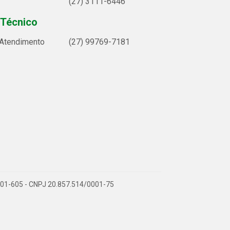
(27) 3111-6446
 Técnico
 Atendimento
(27) 99769-7181
9.901-605 - CNPJ 20.857.514/0001-75