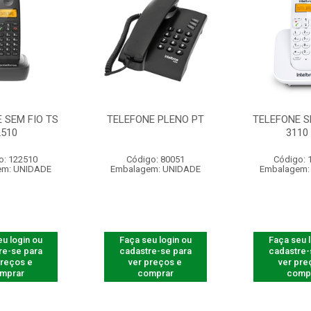
 SEM FIO TS
TELEFONE PLENO PT
TELEFONE S
2510
3110
o: 122510
Código: 80051
Código: 
em: UNIDADE
Embalagem: UNIDADE
Embalagem:
u login ou
Faça seu login ou
Faça seu 
re-se para
cadastre-se para
cadastre-
preços e
ver preços e
ver pre
mprar
comprar
comp