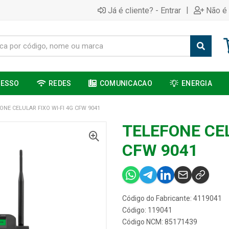
|
Já é cliente? - Entrar
Não é 
CESSO
REDES
COMUNICACAO
ENERGIA
ONE CELULAR FIXO WI-FI 4G CFW 9041
TELEFONE CEL
CFW 9041
Código do Fabricante: 4119041
Código: 119041
Código NCM: 85171439