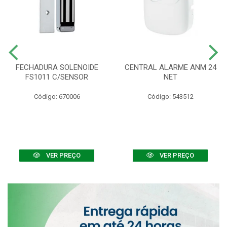
FECHADURA SOLENOIDE
CENTRAL ALARME ANM 24
FS1011 C/SENSOR
NET
Código: 670006
Código: 543512
VER PREÇO
VER PREÇO