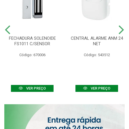
FECHADURA SOLENOIDE
CENTRAL ALARME ANM 24
FS1011 C/SENSOR
NET
Código: 670006
Código: 543512
VER PREÇO
VER PREÇO