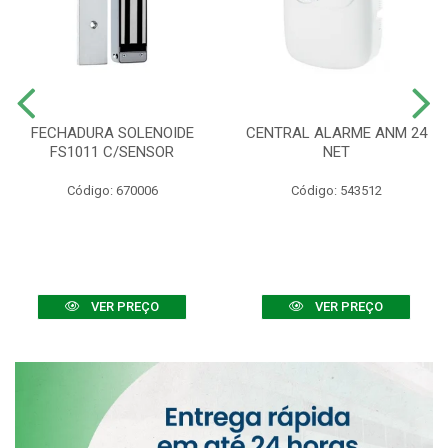
FECHADURA SOLENOIDE
CENTRAL ALARME ANM 24
FS1011 C/SENSOR
NET
Código: 670006
Código: 543512
VER PREÇO
VER PREÇO