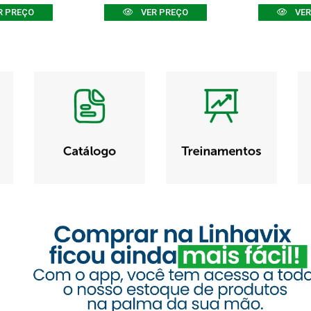
R PREÇO
VER PREÇO
VER