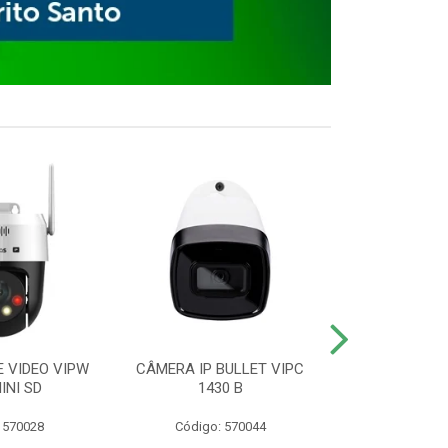
E VIDEO VIPW
CÂMERA IP BULLET VIPC
GRAVADOR 
INI SD
1430 B
MHDX 3
 570028
Código: 570044
Código: