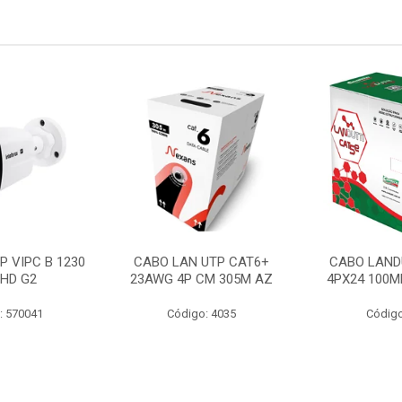
P VIPC B 1230
CABO LAN UTP CAT6+
CABO LAND
 HD G2
23AWG 4P CM 305M AZ
4PX24 100M
: 570041
Código: 4035
Código