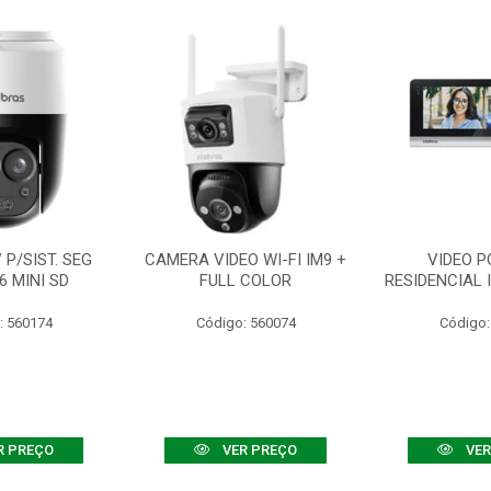
P/SIST. SEG
CAMERA VIDEO WI-FI IM9 +
VIDEO P
6 MINI SD
FULL COLOR
RESIDENCIAL 
: 560174
Código: 560074
Código:
R PREÇO
VER PREÇO
VER