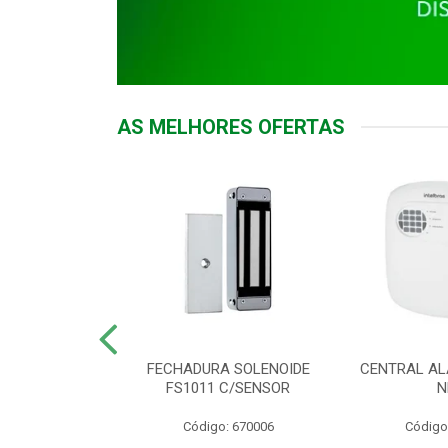
AS MELHORES OFERTAS
DOR ACESSO
FECHADURA SOLENOIDE
CENTRAL AL
 5531 MF EX
FS1011 C/SENSOR
N
: 900018
Código: 670006
Código