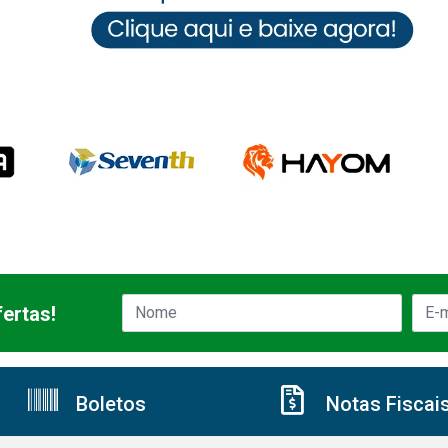
ertas!
Boletos
Notas Fiscai