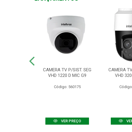
TV VHD 3520 D
CAMERA TV P/SIST. SEG
CAMERA TV 
 COLOR+
VHD 1220 D MIC G9
VHD 320
: 560108
Código: 560175
Código
R PREÇO
VER PREÇO
VE