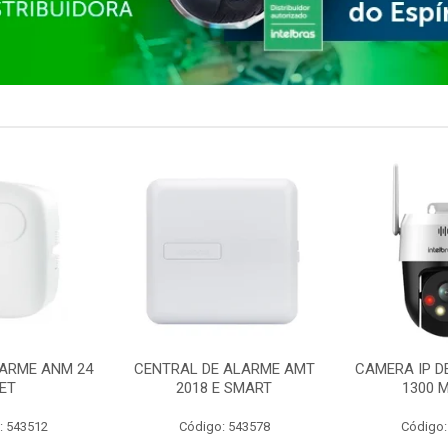
ARME ANM 24
CENTRAL DE ALARME AMT
CAMERA IP D
ET
2018 E SMART
1300 M
: 543512
Código: 543578
Código: