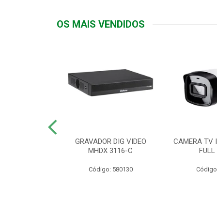
OS MAIS VENDIDOS
TTIV 600VA-
GRAVADOR DIG VIDEO
CAMERA TV I
20V
MHDX 3116-C
FULL
: 822200
Código: 580130
Código