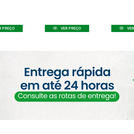
R PREÇO
VER PREÇO
VER