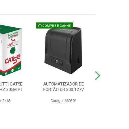
COMPRE E GANHE
UTTI CAT5E
AUTOMATIZADOR DE
CAMERA P/ S
HZ 305M PT
PORTÃO DR 300 127V
1220 BU
: 2463
Código: 660301
Código: