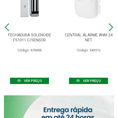
FECHADURA SOLENOIDE
CENTRAL ALARME ANM 24
FS1011 C/SENSOR
NET
Código: 670006
Código: 543512
VER PREÇO
VER PREÇO