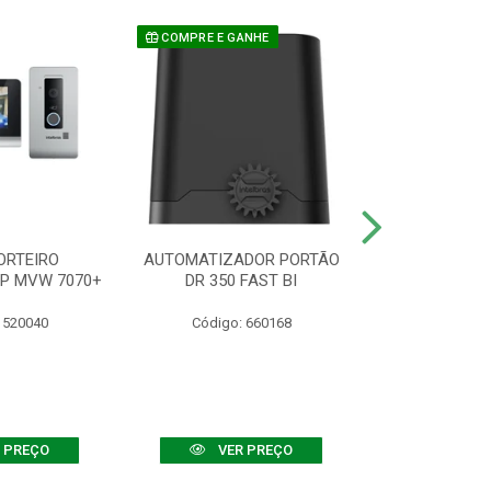
COMPRE E GANHE
ORTEIRO
AUTOMATIZADOR PORTÃO
SENSOR ATIVO
IP MVW 7070+
DR 350 FAST BI
 520040
Código: 660168
Código:
 PREÇO
VER PREÇO
VER