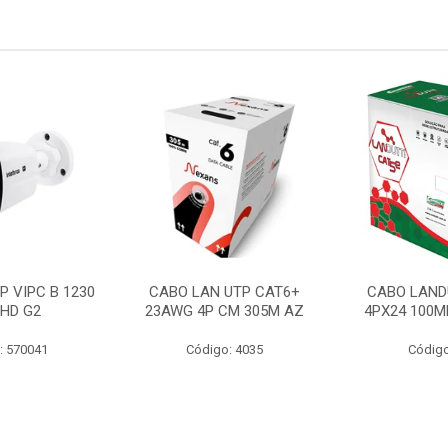
P VIPC B 1230
CABO LAN UTP CAT6+
CABO LAND
 HD G2
23AWG 4P CM 305M AZ
4PX24 100M
: 570041
Código: 4035
Código