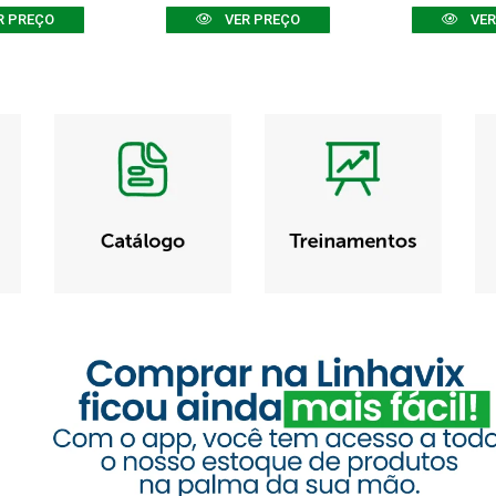
R PREÇO
VER PREÇO
VER