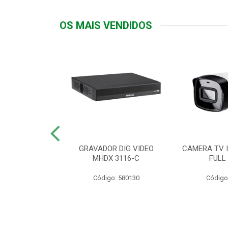
OS MAIS VENDIDOS
TTIV 600VA-
GRAVADOR DIG VIDEO
CAMERA TV I
20V
MHDX 3116-C
FULL
: 822200
Código: 580130
Código