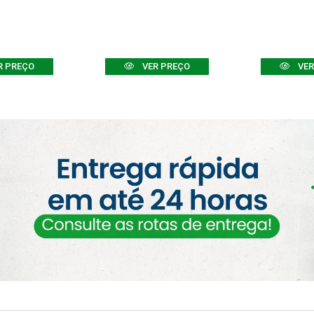
R PREÇO
VER PREÇO
VER