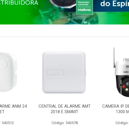
ARME ANM 24
CENTRAL DE ALARME AMT
CAMERA IP D
ET
2018 E SMART
1300 M
: 543512
Código: 543578
Código: