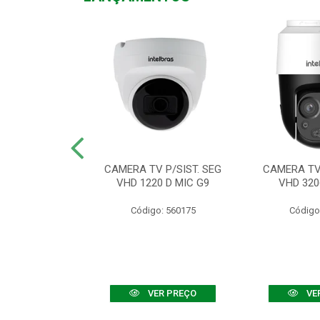
TV VHD 3520 D
CAMERA TV P/SIST. SEG
CAMERA TV 
 COLOR+
VHD 1220 D MIC G9
VHD 320
: 560108
Código: 560175
Código
R PREÇO
VER PREÇO
VE