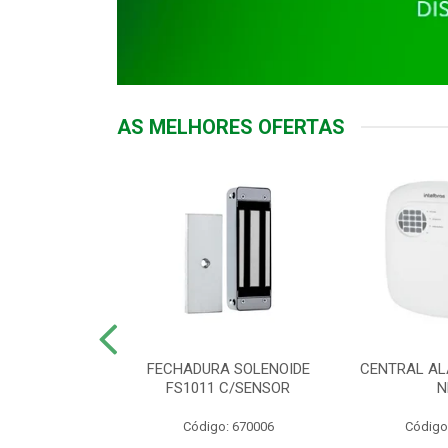
AS MELHORES OFERTAS
DOR ACESSO
FECHADURA SOLENOIDE
CENTRAL AL
 5531 MF EX
FS1011 C/SENSOR
N
: 900018
Código: 670006
Código