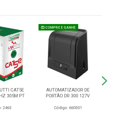
COMPRE E GANHE
UTTI CAT5E
AUTOMATIZADOR DE
CAMERA P/ S
HZ 305M PT
PORTÃO DR 300 127V
1220 BU
: 2463
Código: 660301
Código: