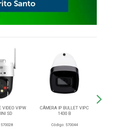
E VIDEO VIPW
CÂMERA IP BULLET VIPC
GRAVADOR 
INI SD
1430 B
MHDX 3
 570028
Código: 570044
Código: