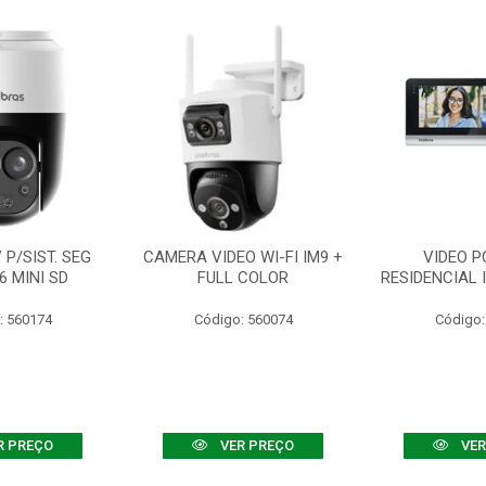
P/SIST. SEG
CAMERA VIDEO WI-FI IM9 +
VIDEO P
6 MINI SD
FULL COLOR
RESIDENCIAL 
: 560174
Código: 560074
Código:
R PREÇO
VER PREÇO
VER