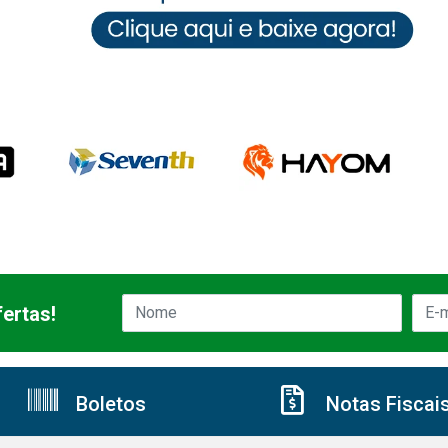
ertas!
Boletos
Notas Fiscai