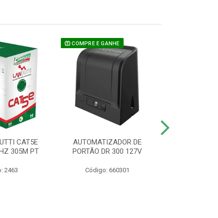
COMPRE E GANHE
UTTI CAT5E
AUTOMATIZADOR DE
CAMERA P/ S
HZ 305M PT
PORTÃO DR 300 127V
1220 BU
: 2463
Código: 660301
Código: