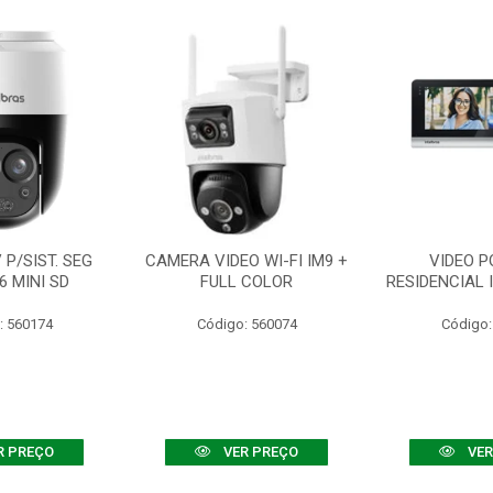
P/SIST. SEG
CAMERA VIDEO WI-FI IM9 +
VIDEO P
6 MINI SD
FULL COLOR
RESIDENCIAL 
: 560174
Código: 560074
Código:
R PREÇO
VER PREÇO
VER