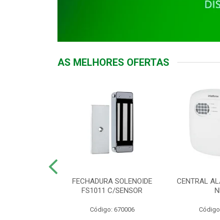
AS MELHORES OFERTAS
DOR ACESSO
FECHADURA SOLENOIDE
CENTRAL AL
 5531 MF EX
FS1011 C/SENSOR
N
: 900018
Código: 670006
Código