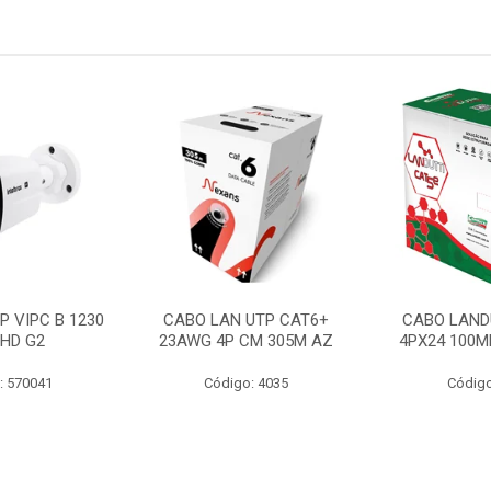
P VIPC B 1230
CABO LAN UTP CAT6+
CABO LAND
 HD G2
23AWG 4P CM 305M AZ
4PX24 100M
: 570041
Código: 4035
Código