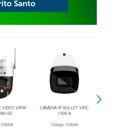
E VIDEO VIPW
CÂMERA IP BULLET VIPC
GRAVADOR 
INI SD
1430 B
MHDX 3
 570028
Código: 570044
Código: