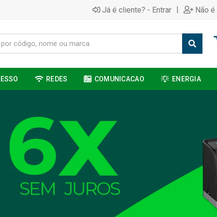
|
Já é cliente? - Entrar
Não é 
CESSO
REDES
COMUNICACAO
ENERGIA