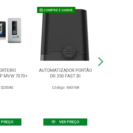
COMPRE E GANHE
ORTEIRO
AUTOMATIZADOR PORTÃO
SENSOR ATIVO
IP MVW 7070+
DR 350 FAST BI
 520040
Código: 660168
Código:
 PREÇO
VER PREÇO
VER