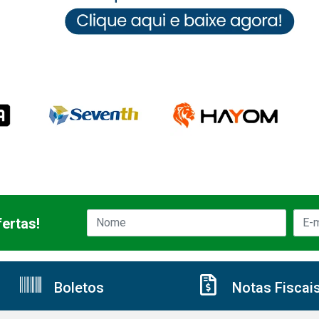
ertas!
Boletos
Notas Fiscai