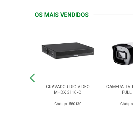
OS MAIS VENDIDOS
TTIV 600VA-
GRAVADOR DIG VIDEO
CAMERA TV I
20V
MHDX 3116-C
FULL
: 822200
Código: 580130
Código