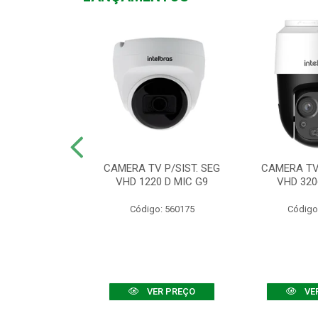
TV VHD 3520 D
CAMERA TV P/SIST. SEG
CAMERA TV 
 COLOR+
VHD 1220 D MIC G9
VHD 320
: 560108
Código: 560175
Código
R PREÇO
VER PREÇO
VE