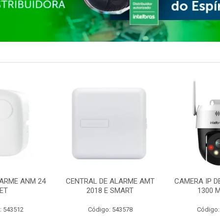
ARME ANM 24
CENTRAL DE ALARME AMT
CAMERA IP D
ET
2018 E SMART
1300 M
: 543512
Código: 543578
Código: