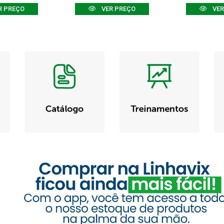
R PREÇO
VER PREÇO
VER