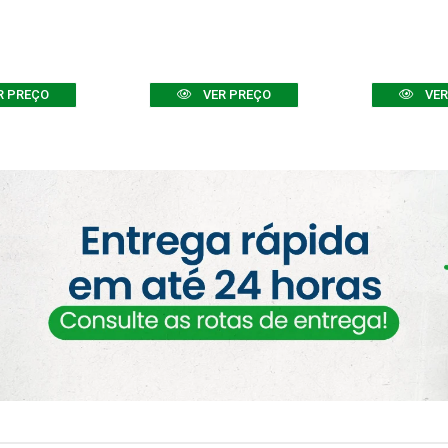
R PREÇO
VER PREÇO
VER