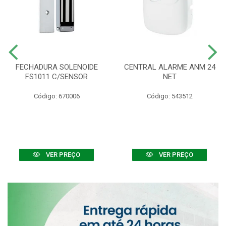
FECHADURA SOLENOIDE
CENTRAL ALARME ANM 24
FS1011 C/SENSOR
NET
Código: 670006
Código: 543512
VER PREÇO
VER PREÇO