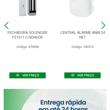
FECHADURA SOLENOIDE
CENTRAL ALARME ANM 24
FS1011 C/SENSOR
NET
Código: 670006
Código: 543512
VER PREÇO
VER PREÇO