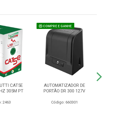
COMPRE E GANHE
UTTI CAT5E
AUTOMATIZADOR DE
CAMERA P/ S
HZ 305M PT
PORTÃO DR 300 127V
1220 BU
: 2463
Código: 660301
Código: