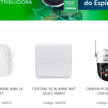
ARME ANM 24
CENTRAL DE ALARME AMT
CAMERA IP D
ET
2018 E SMART
1300 M
: 543512
Código: 543578
Código: