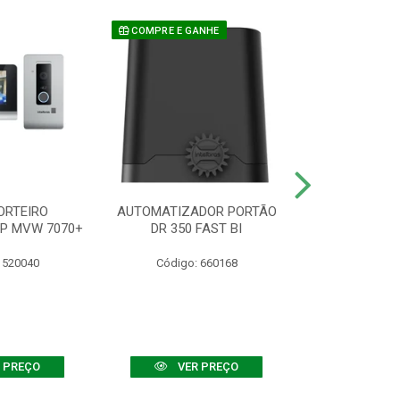
COMPRE E GANHE
ORTEIRO
AUTOMATIZADOR PORTÃO
SENSOR ATIVO
IP MVW 7070+
DR 350 FAST BI
 520040
Código: 660168
Código:
 PREÇO
VER PREÇO
VER