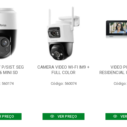
P/SIST. SEG
CAMERA VIDEO WI-FI IM9 +
VIDEO P
6 MINI SD
FULL COLOR
RESIDENCIAL 
: 560174
Código: 560074
Código:
R PREÇO
VER PREÇO
VER