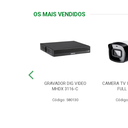
OS MAIS VENDIDOS
TTIV 600VA-
GRAVADOR DIG VIDEO
CAMERA TV I
20V
MHDX 3116-C
FULL
: 822200
Código: 580130
Código