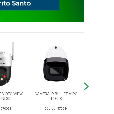
E VIDEO VIPW
CÂMERA IP BULLET VIPC
GRAVADOR 
INI SD
1430 B
MHDX 3
 570028
Código: 570044
Código: