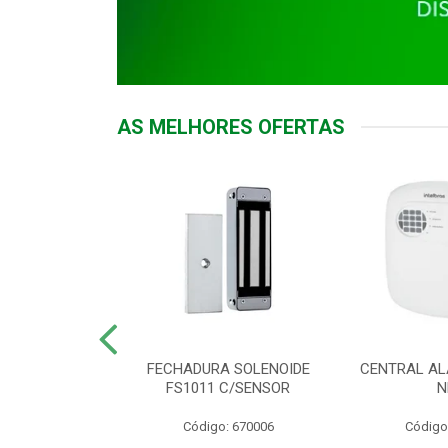
AS MELHORES OFERTAS
DOR ACESSO
FECHADURA SOLENOIDE
CENTRAL AL
 5531 MF EX
FS1011 C/SENSOR
N
: 900018
Código: 670006
Código