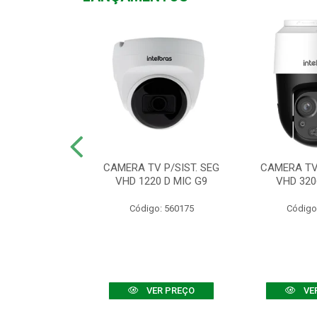
TV VHD 3520 D
CAMERA TV P/SIST. SEG
CAMERA TV 
 COLOR+
VHD 1220 D MIC G9
VHD 320
: 560108
Código: 560175
Código
R PREÇO
VER PREÇO
VE