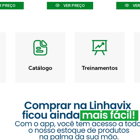
R PREÇO
VER PREÇO
VER