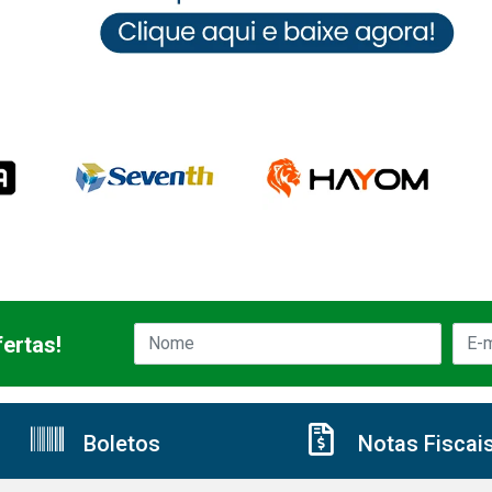
ertas!
Boletos
Notas Fiscai