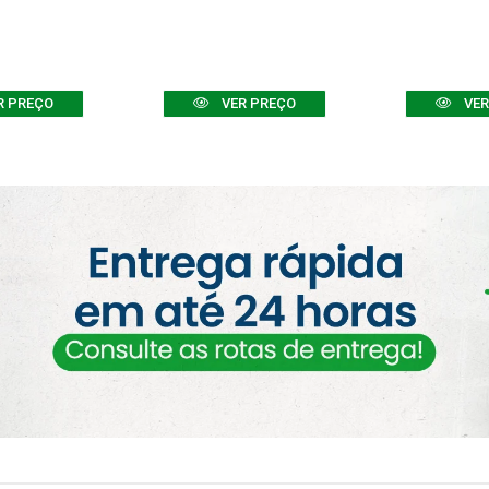
R PREÇO
VER PREÇO
VER