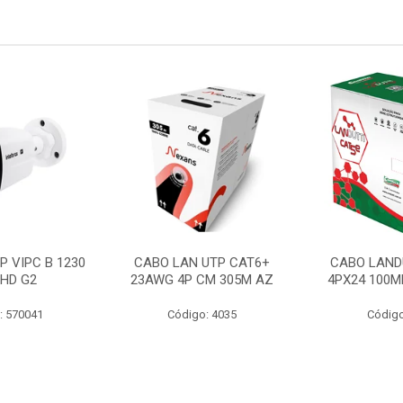
P VIPC B 1230
CABO LAN UTP CAT6+
CABO LAND
 HD G2
23AWG 4P CM 305M AZ
4PX24 100M
: 570041
Código: 4035
Código