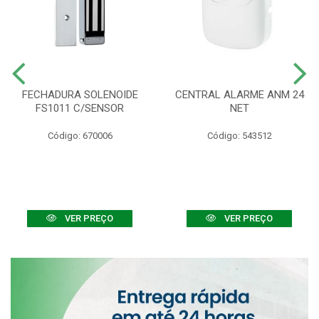
FECHADURA SOLENOIDE
CENTRAL ALARME ANM 24
FS1011 C/SENSOR
NET
Código: 670006
Código: 543512
VER PREÇO
VER PREÇO