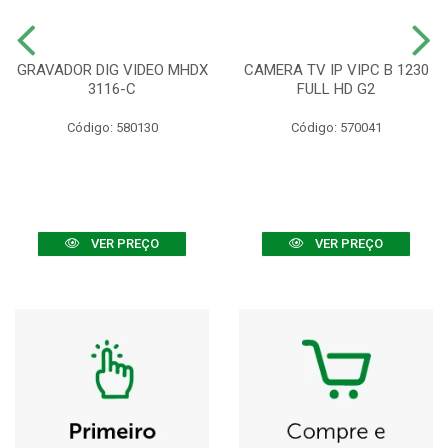
GRAVADOR DIG VIDEO MHDX
CAMERA TV IP VIPC B 1230
3116-C
FULL HD G2
Código: 580130
Código: 570041
VER PREÇO
VER PREÇO