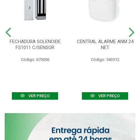
FECHADURA SOLENOIDE
CENTRAL ALARME ANM 24
FS1011 C/SENSOR
NET
Código: 670006
Código: 543512
VER PREÇO
VER PREÇO