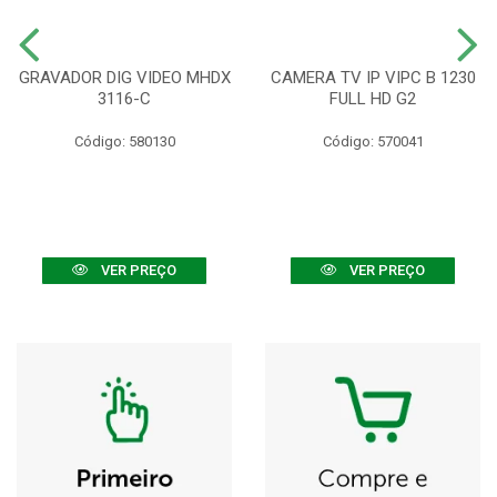
GRAVADOR DIG VIDEO MHDX
CAMERA TV IP VIPC B 1230
3116-C
FULL HD G2
Código: 580130
Código: 570041
VER PREÇO
VER PREÇO