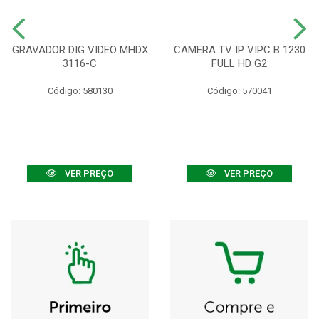
GRAVADOR DIG VIDEO MHDX
CAMERA TV IP VIPC B 1230
3116-C
FULL HD G2
Código: 580130
Código: 570041
VER PREÇO
VER PREÇO