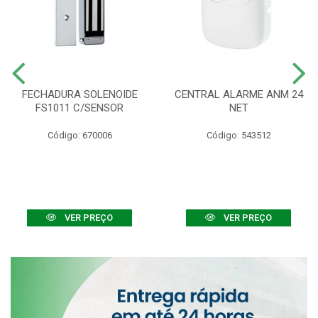
FECHADURA SOLENOIDE
CENTRAL ALARME ANM 24
FS1011 C/SENSOR
NET
Código: 670006
Código: 543512
VER PREÇO
VER PREÇO