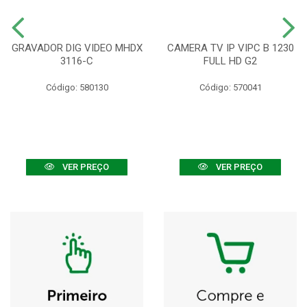
GRAVADOR DIG VIDEO MHDX
CAMERA TV IP VIPC B 1230
3116-C
FULL HD G2
Código: 580130
Código: 570041
VER PREÇO
VER PREÇO