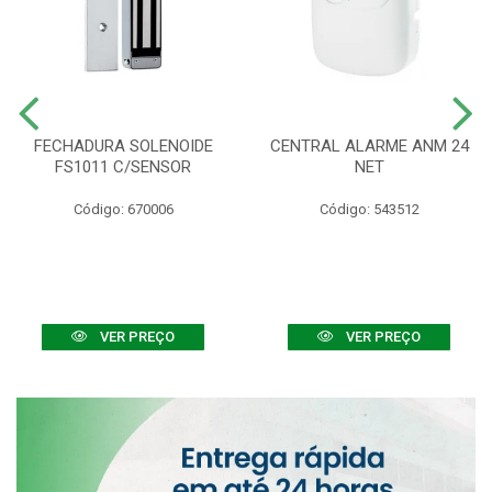
FECHADURA SOLENOIDE
CENTRAL ALARME ANM 24
FS1011 C/SENSOR
NET
Código: 670006
Código: 543512
VER PREÇO
VER PREÇO