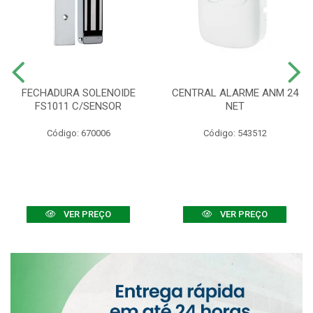
FECHADURA SOLENOIDE
CENTRAL ALARME ANM 24
FS1011 C/SENSOR
NET
Código: 670006
Código: 543512
VER PREÇO
VER PREÇO