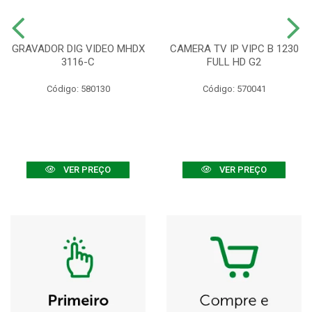
GRAVADOR DIG VIDEO MHDX
CAMERA TV IP VIPC B 1230
3116-C
FULL HD G2
Código: 580130
Código: 570041
VER PREÇO
VER PREÇO