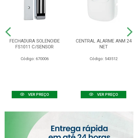
FECHADURA SOLENOIDE
CENTRAL ALARME ANM 24
FS1011 C/SENSOR
NET
Código: 670006
Código: 543512
VER PREÇO
VER PREÇO