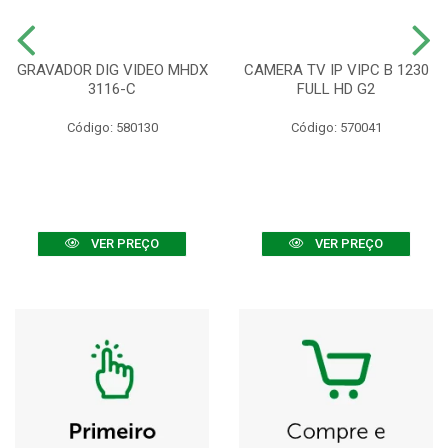
GRAVADOR DIG VIDEO MHDX
CAMERA TV IP VIPC B 1230
3116-C
FULL HD G2
Código: 580130
Código: 570041
VER PREÇO
VER PREÇO