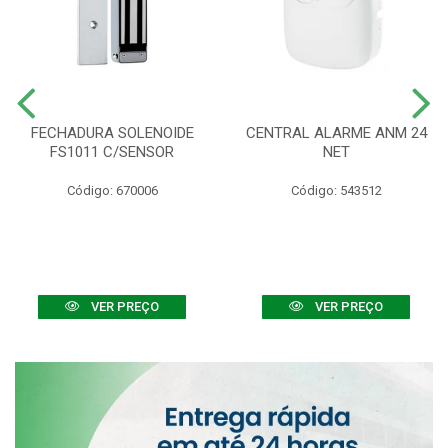
FECHADURA SOLENOIDE
CENTRAL ALARME ANM 24
FS1011 C/SENSOR
NET
Código: 670006
Código: 543512
VER PREÇO
VER PREÇO