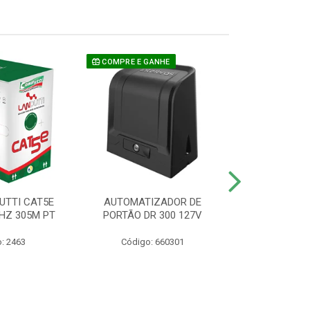
COMPRE E GANHE
UTTI CAT5E
AUTOMATIZADOR DE
CAMERA P/ S
HZ 305M PT
PORTÃO DR 300 127V
1220 BU
: 2463
Código: 660301
Código: