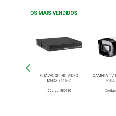
OS MAIS VENDIDOS
TTIV 600VA-
GRAVADOR DIG VIDEO
CAMERA TV I
20V
MHDX 3116-C
FULL
: 822200
Código: 580130
Código