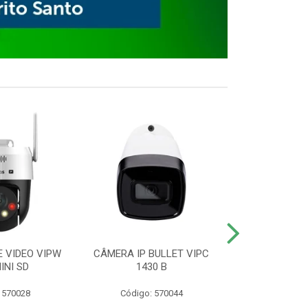
E VIDEO VIPW
CÂMERA IP BULLET VIPC
GRAVADOR 
INI SD
1430 B
MHDX 3
 570028
Código: 570044
Código: