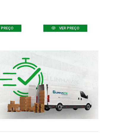
 PREÇO
VER PREÇO
VER