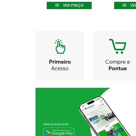
R PREÇO
VER PREÇO
VE