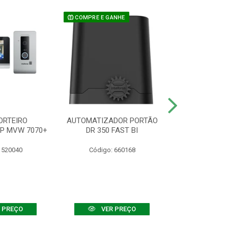
COMPRE E GANHE
ORTEIRO
AUTOMATIZADOR PORTÃO
SENSOR ATIVO
IP MVW 7070+
DR 350 FAST BI
 520040
Código: 660168
Código:
 PREÇO
VER PREÇO
VER