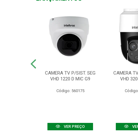
TV VHD 3520 D
CAMERA TV P/SIST. SEG
CAMERA TV 
 COLOR+
VHD 1220 D MIC G9
VHD 320
: 560108
Código: 560175
Código
R PREÇO
VER PREÇO
VE