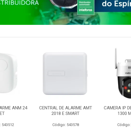
ARME ANM 24
CENTRAL DE ALARME AMT
CAMERA IP D
ET
2018 E SMART
1300 M
: 543512
Código: 543578
Código: