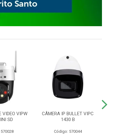
E VIDEO VIPW
CÂMERA IP BULLET VIPC
GRAVADOR 
INI SD
1430 B
MHDX 3
 570028
Código: 570044
Código: