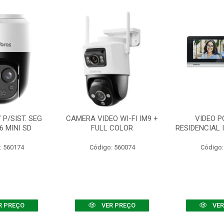
P/SIST. SEG
CAMERA VIDEO WI-FI IM9 +
VIDEO P
6 MINI SD
FULL COLOR
RESIDENCIAL 
: 560174
Código: 560074
Código:
R PREÇO
VER PREÇO
VER