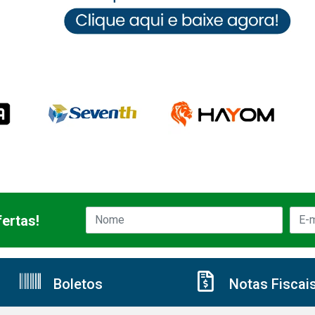
ertas!
Boletos
Notas Fiscai