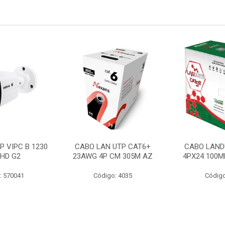
P VIPC B 1230
CABO LAN UTP CAT6+
CABO LAND
 HD G2
23AWG 4P CM 305M AZ
4PX24 100M
: 570041
Código: 4035
Código