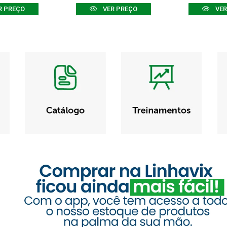
R PREÇO
VER PREÇO
VER