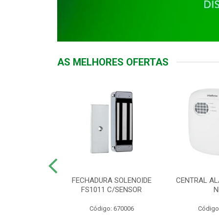
AS MELHORES OFERTAS
DOR ACESSO
FECHADURA SOLENOIDE
CENTRAL AL
 5531 MF EX
FS1011 C/SENSOR
N
: 900018
Código: 670006
Código