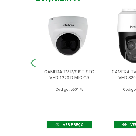
TV VHD 3520 D
CAMERA TV P/SIST. SEG
CAMERA TV 
 COLOR+
VHD 1220 D MIC G9
VHD 320
: 560108
Código: 560175
Código
R PREÇO
VER PREÇO
VE