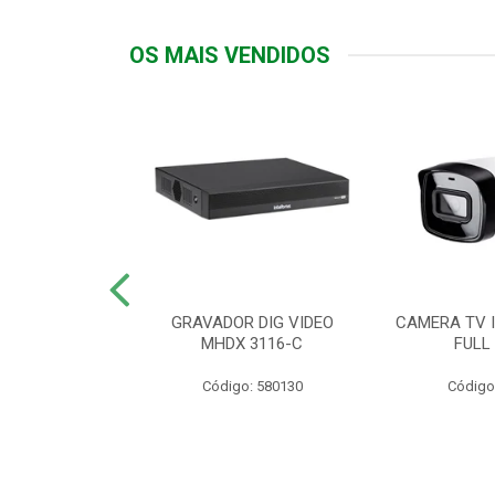
OS MAIS VENDIDOS
TTIV 600VA-
GRAVADOR DIG VIDEO
CAMERA TV I
20V
MHDX 3116-C
FULL
: 822200
Código: 580130
Código