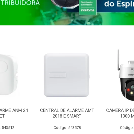
ARME ANM 24
CENTRAL DE ALARME AMT
CAMERA IP D
ET
2018 E SMART
1300 M
: 543512
Código: 543578
Código: