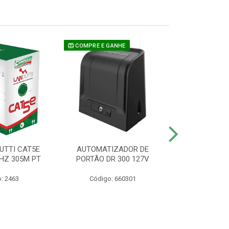
COMPRE E GANHE
UTTI CAT5E
AUTOMATIZADOR DE
CAMERA P/ S
HZ 305M PT
PORTÃO DR 300 127V
1220 BU
: 2463
Código: 660301
Código: