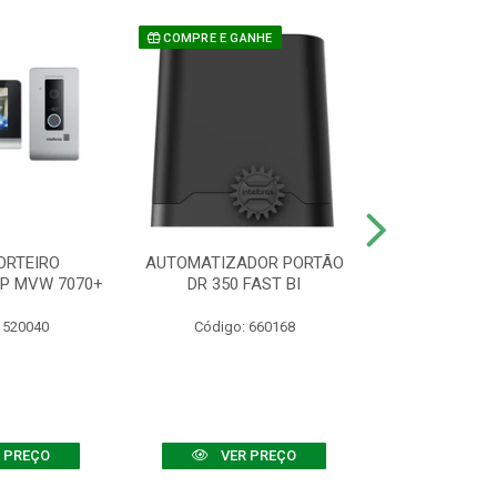
COMPRE E GANHE
ORTEIRO
AUTOMATIZADOR PORTÃO
SENSOR ATIVO
IP MVW 7070+
DR 350 FAST BI
 520040
Código: 660168
Código:
 PREÇO
VER PREÇO
VER