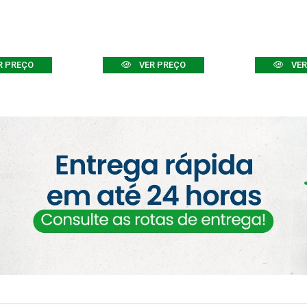
R PREÇO
VER PREÇO
VER