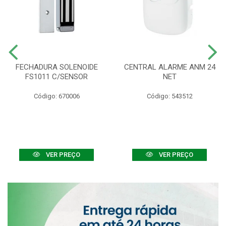
FECHADURA SOLENOIDE
CENTRAL ALARME ANM 24
FS1011 C/SENSOR
NET
Código: 670006
Código: 543512
VER PREÇO
VER PREÇO