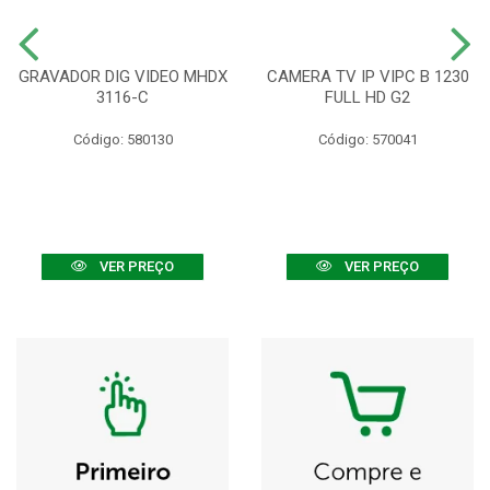
GRAVADOR DIG VIDEO MHDX
CAMERA TV IP VIPC B 1230
3116-C
FULL HD G2
Código: 580130
Código: 570041
VER PREÇO
VER PREÇO