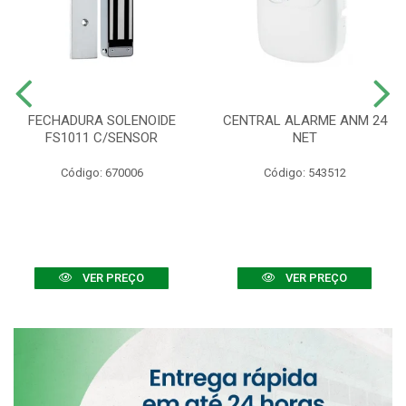
FECHADURA SOLENOIDE
CENTRAL ALARME ANM 24
FS1011 C/SENSOR
NET
Código: 670006
Código: 543512
VER PREÇO
VER PREÇO