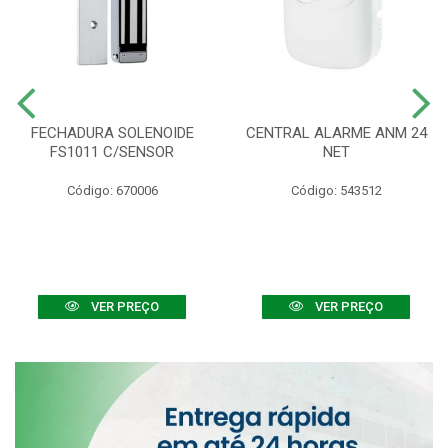
FECHADURA SOLENOIDE
CENTRAL ALARME ANM 24
FS1011 C/SENSOR
NET
Código: 670006
Código: 543512
VER PREÇO
VER PREÇO