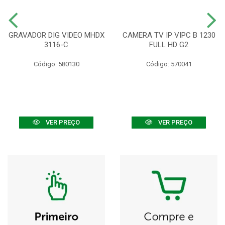
GRAVADOR DIG VIDEO MHDX
CAMERA TV IP VIPC B 1230
3116-C
FULL HD G2
Código: 580130
Código: 570041
VER PREÇO
VER PREÇO