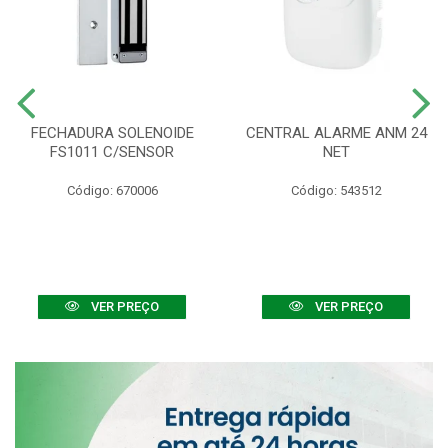
FECHADURA SOLENOIDE
CENTRAL ALARME ANM 24
FS1011 C/SENSOR
NET
Código: 670006
Código: 543512
VER PREÇO
VER PREÇO