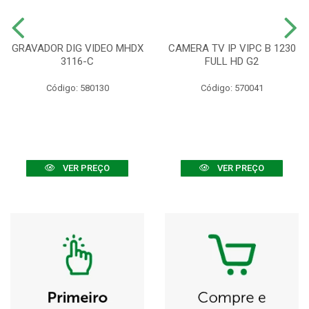
GRAVADOR DIG VIDEO MHDX
CAMERA TV IP VIPC B 1230
3116-C
FULL HD G2
Código: 580130
Código: 570041
VER PREÇO
VER PREÇO