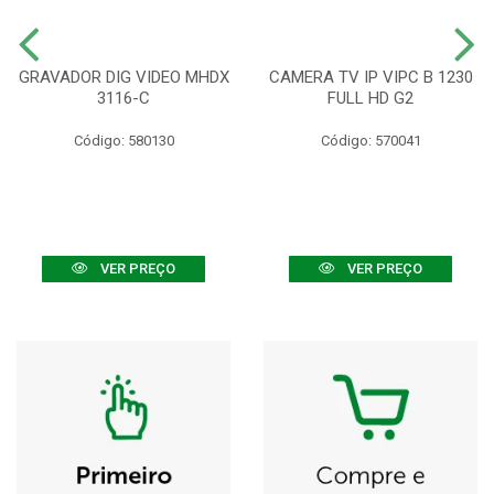
GRAVADOR DIG VIDEO MHDX
CAMERA TV IP VIPC B 1230
3116-C
FULL HD G2
Código: 580130
Código: 570041
VER PREÇO
VER PREÇO