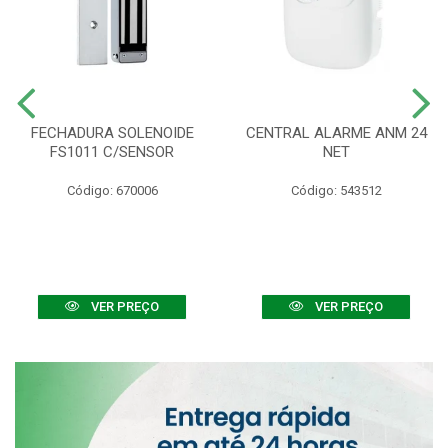
FECHADURA SOLENOIDE
CENTRAL ALARME ANM 24
FS1011 C/SENSOR
NET
Código: 670006
Código: 543512
VER PREÇO
VER PREÇO