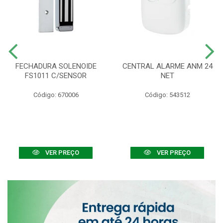
FECHADURA SOLENOIDE
CENTRAL ALARME ANM 24
FS1011 C/SENSOR
NET
Código: 670006
Código: 543512
VER PREÇO
VER PREÇO