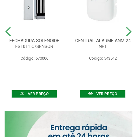
FECHADURA SOLENOIDE
CENTRAL ALARME ANM 24
FS1011 C/SENSOR
NET
Código: 670006
Código: 543512
VER PREÇO
VER PREÇO