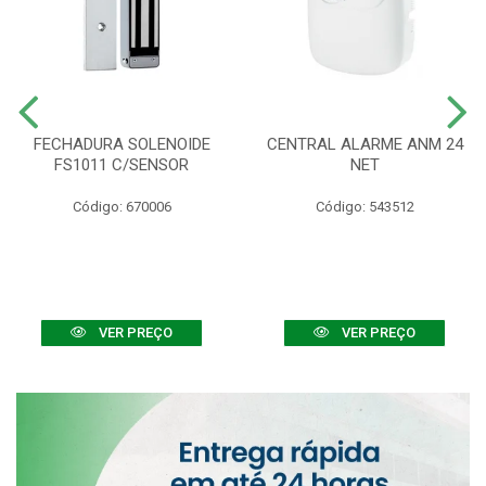
FECHADURA SOLENOIDE
CENTRAL ALARME ANM 24
FS1011 C/SENSOR
NET
Código: 670006
Código: 543512
VER PREÇO
VER PREÇO