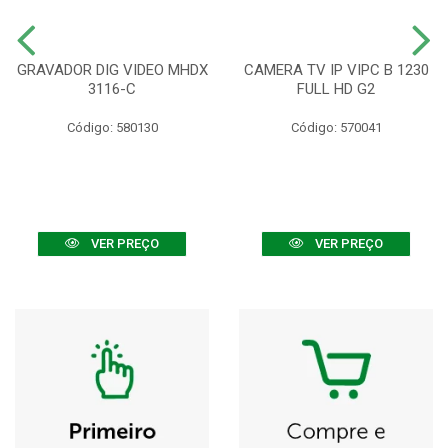
GRAVADOR DIG VIDEO MHDX
CAMERA TV IP VIPC B 1230
3116-C
FULL HD G2
Código: 580130
Código: 570041
VER PREÇO
VER PREÇO