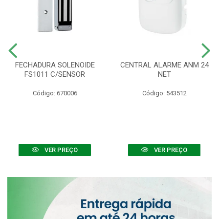
FECHADURA SOLENOIDE
CENTRAL ALARME ANM 24
FS1011 C/SENSOR
NET
Código: 670006
Código: 543512
VER PREÇO
VER PREÇO