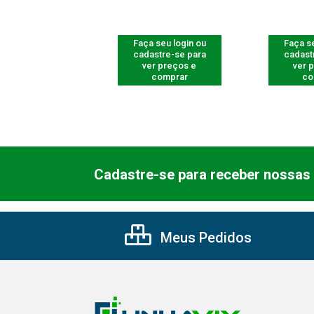
 seu login ou
Faça seu login ou
Faça se
astre-se para
cadastre-se para
cadast
er preços e
ver preços e
ver 
comprar
comprar
co
Cadastre-se para receber nossas 
Meus Pedidos