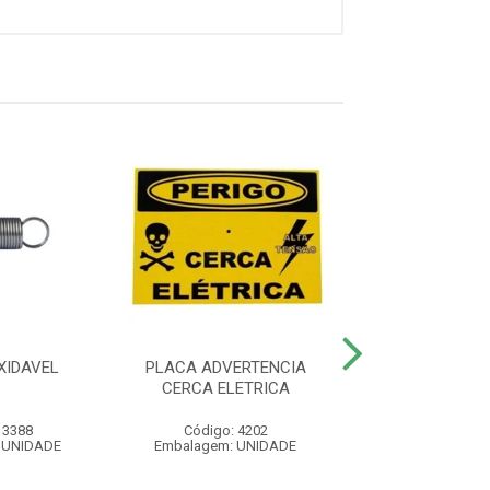
XIDAVEL
PLACA ADVERTENCIA
CONTROLE REM
CERCA ELETRICA
4000 SMAR
 3388
Código: 4202
Código: 540
 UNIDADE
Embalagem: UNIDADE
Embalagem: U