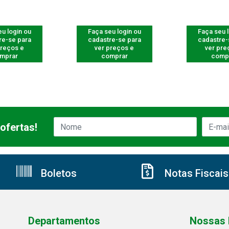
u login ou
Faça seu login ou
Faça seu 
re-se para
cadastre-se para
cadastre-
preços e
ver preços e
ver pre
mprar
comprar
comp
ofertas!
Boletos
Notas Fiscais
Departamentos
Nossas 