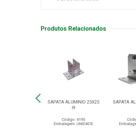
Produtos Relacionados
LE REMOTO XAC
SAPATA ALUMINIO 25X25
SAPATA AL
0 SMART PT
I9
digo: 540005
Código: 4195
Códi
agem: UNIDADE
Embalagem: UNIDADE
Embalag