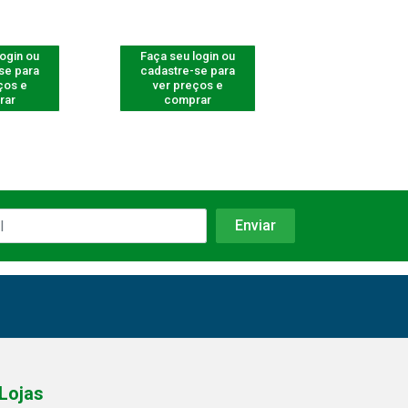
login ou
Faça seu login ou
Faça seu log
se para
cadastre-se para
cadastre-se 
ços e
ver preços e
ver preços
rar
comprar
comprar
Lojas