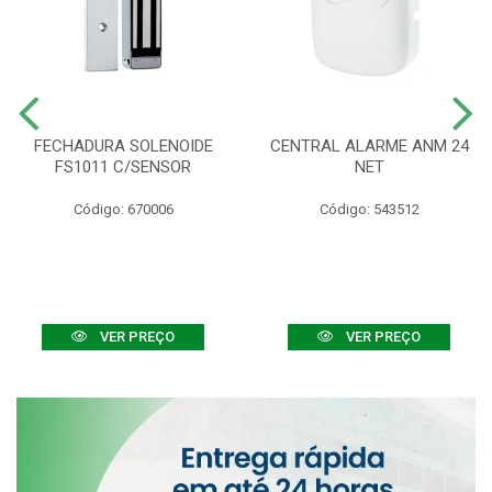
FECHADURA SOLENOIDE
CENTRAL ALARME ANM 24
FS1011 C/SENSOR
NET
Código: 670006
Código: 543512
VER PREÇO
VER PREÇO